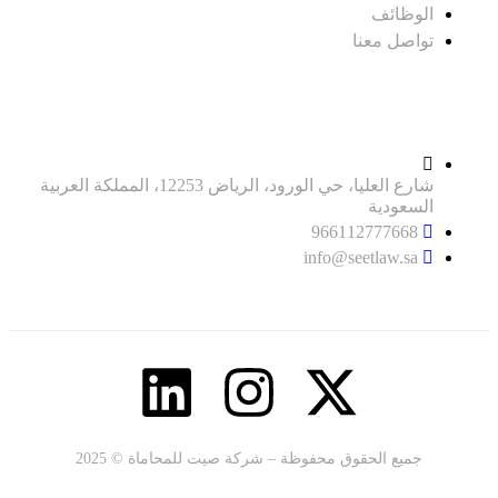
الوظائف
تواصل معنا
معلومات التواصل
شارع العليا، حي الورود، الرياض 12253، المملكة العربية
السعودية
966112777668
info@seetlaw.sa
جميع الحقوق محفوظة – شركة صيت للمحاماة © 2025